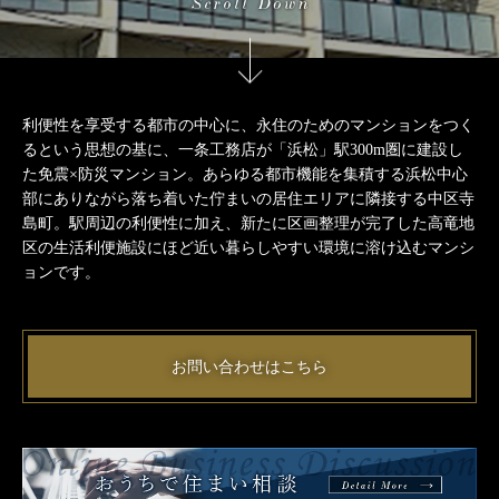
利便性を享受する都市の中心に、永住のためのマンションをつく
るという思想の基に、
一条工務店が「浜松」駅300m圏に建設し
た免震×防災マンション。
あらゆる都市機能を集積する浜松中心
部にありながら落ち着いた佇まいの居住エリアに隣接する中区寺
島町。
駅周辺の利便性に加え、新たに区画整理が完了した高竜地
区の
生活利便施設にほど近い暮らしやすい環境に溶け込むマンシ
ョンです。
お問い合わせはこちら